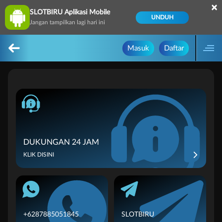
×
SLOTBIRU Aplikasi Mobile
UNDUH
Jangan tampilkan lagi hari ini
Masuk
Daftar
DUKUNGAN 24 JAM
KLIK DISINI
+6287885051845
SLOTBIRU