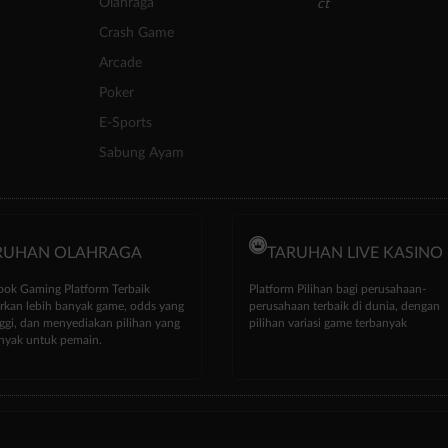
Olahraga
Crash Game
Arcade
Poker
E-Sports
Sabung Ayam
RUHAN OLAHRAGA
TARUHAN LIVE KASINO
ook Gaming Platform Terbaik
Platform Pilihan bagi perusahaan-
kan lebih banyak game, odds yang
perusahaan terbaik di dunia, dengan
nggi, dan menyediakan pilihan yang
pilihan variasi game terbanyak
anyak untuk pemain.