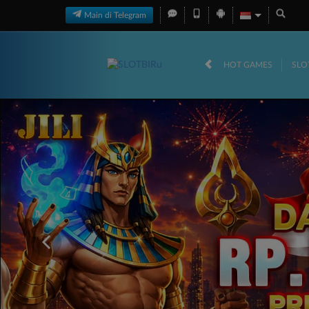
Main di Telegram
HOT GAMES
SLO