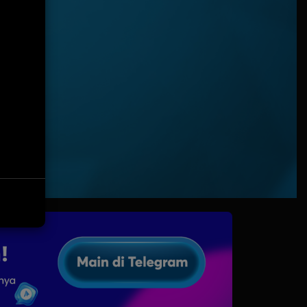
SLOTBIRU
d
id APK