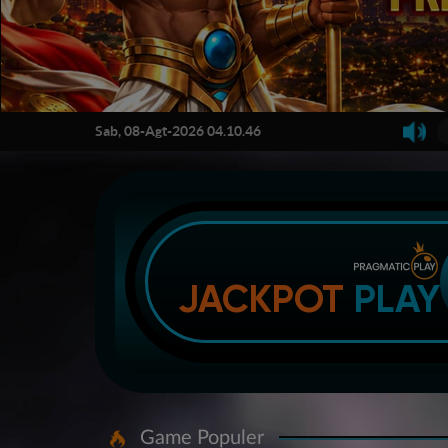
Sab, 08-Agt-2026 04.10.46
nda dapat mengakses situs kami tanpa internet positive dengan cara menggunakan 
JACKPOT
PLAY
Game Populer