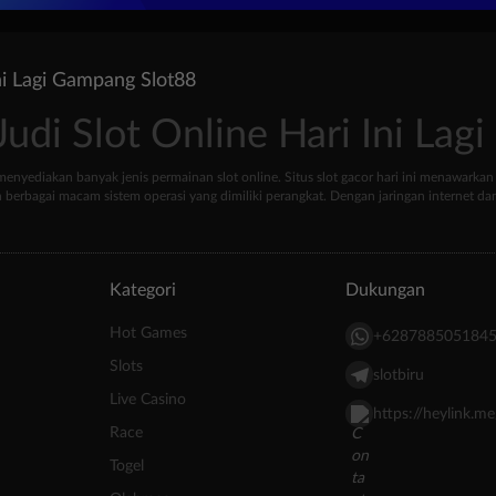
ni Lagi Gampang Slot88
Judi Slot Online Hari Ini La
ng menyediakan banyak jenis permainan slot online. Situs slot gacor hari ini menaw
gan berbagai macam sistem operasi yang dimiliki perangkat. Dengan jaringan internet
Kategori
Dukungan
Hot Games
+628788505184
Slots
slotbiru
Live Casino
https://heylink.me
Race
Togel