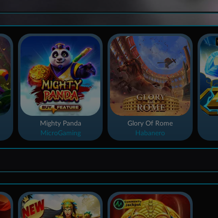
Mighty Panda
Glory Of Rome
MicroGaming
Habanero