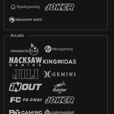
Arcade