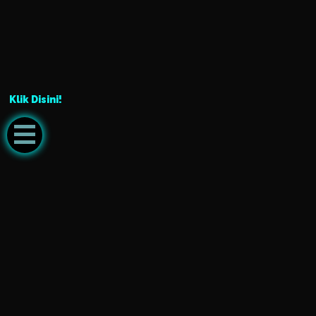
Klik Disini!