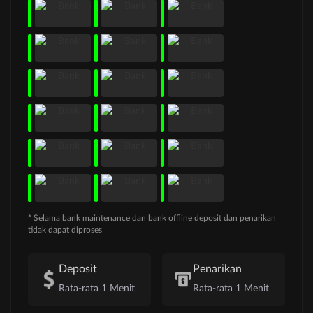
* Selama bank maintenance dan bank offline deposit dan penarikan
tidak dapat diproses
Deposit
Penarikan
Rata-rata 1 Menit
Rata-rata 1 Menit