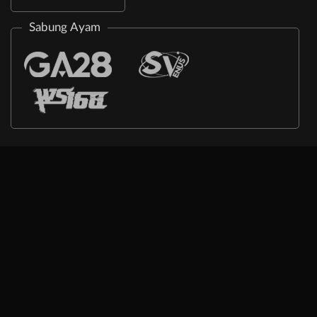
Sabung Ayam