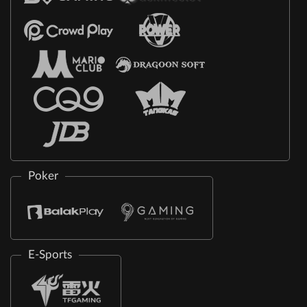
Poker
E-Sports