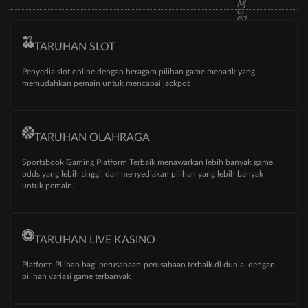
TARUHAN SLOT
Penyedia slot online dengan beragam pilihan game menarik yang
memudahkan pemain untuk mencapai jackpot
TARUHAN OLAHRAGA
Sportsbook Gaming Platform Terbaik menawarkan lebih banyak game,
odds yang lebih tinggi, dan menyediakan pilihan yang lebih banyak
untuk pemain.
TARUHAN LIVE KASINO
Platform Pilihan bagi perusahaan-perusahaan terbaik di dunia, dengan
pilihan variasi game terbanyak